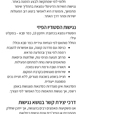
חלופי למי שמתקשה לבצע הזמנה באתר.
נגישות השירות הדיגיטלי נמצאת בתהליך שיפור
מתמשך, והמטרה היא לאפשר ביצוע רוב הפעולות
ישירות ומהר דרך האתר.
​נגישות הסטודיו הפיזי
הסטודיו נמצא בכתובת: ויתקין 13, כפר סבא – במקלט
עילי.
החלל מותאם לפי הנחיות עיריית כפר סבא וכולל:
כניסה עם מדרגה קטנה, עם אפשרות להצבת
רמפה לפי צורך ובהודעה מראש.
מרחב תנועה פנימי נוח, שולחנות וכיסאות
מותאמים וגישה נוחה למתחם הפעילות.
תאורה טובה ורמת רעש נמוכה.
שירותים מונגשים בקרבת המקום.
חנייה בשפע בשכונת מגורים, ללא חניית נכים
מסומנת ייעודית.
הסדנאות אינן מוגדרות כסדנאות מונגשות באופן
רשמי, אך נעשות התאמות ככל האפשר לפי הצורך.
דרכי יצירת קשר בנושא נגישות
אנו משקיעות מאמצים רבים בהנגשה, אך ייתכן שחלק
מהתכנים או הפיצ’רים אינם נגישים במלואם.