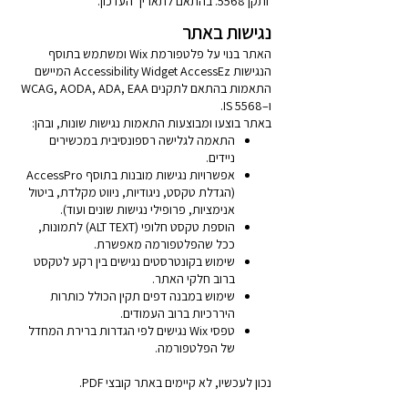
ותקן 5568. בהתאם לתאריך העדכון.
​נגישות באתר
האתר בנוי על פלטפורמת Wix ומשתמש בתוסף
הנגישות Accessibility Widget AccessEz המיישם
התאמות בהתאם לתקנים WCAG, AODA, ADA, EAA
ו–IS 5568.
באתר בוצעו ומבוצעות התאמות נגישות שונות, ובהן:
התאמה לגלישה רספונסיבית במכשירים
ניידים.
אפשרויות נגישות מובנות בתוסף AccessPro
(הגדלת טקסט, ניגודיות, ניווט מקלדת, ביטול
אנימציות, פרופילי נגישות שונים ועוד).
הוספת טקסט חלופי (ALT TEXT) לתמונות,
ככל שהפלטפורמה מאפשרת.
שימוש בקונטרסטים נגישים בין רקע לטקסט
ברוב חלקי האתר.
שימוש במבנה דפים תקין הכולל כותרות
היררכיות ברוב העמודים.
טפסי Wix נגישים לפי הגדרות ברירת המחדל
של הפלטפורמה.
​נכון לעכשיו, לא קיימים באתר קובצי PDF.