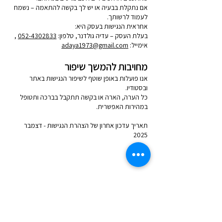
אם נתקלת בבעיה או יש לך בקשה להתאמה – נשמח
לעמוד לרשותך.
אחראית הנגישות בעסק היא:
בעלת העסק – עדיה גולדנר, טלפון:
052-4302833
,
אימייל:
adaya1973@gmail.com
מחויבות להמשך שיפור
אנו פועלות באופן שוטף לשיפור הנגישות באתר
ובסטודיו.
כל הערה, הארה או בקשה תתקבל בברכה ותטופל
במהירות האפשרית.
תאריך עדכון אחרון של הצהרת הנגישות - דצמבר
2025
כתובת:
רחוב ויתקין 13 (מקלט ציבורי 42)
כפר סבא,
4432020
נייד:
052-4302833