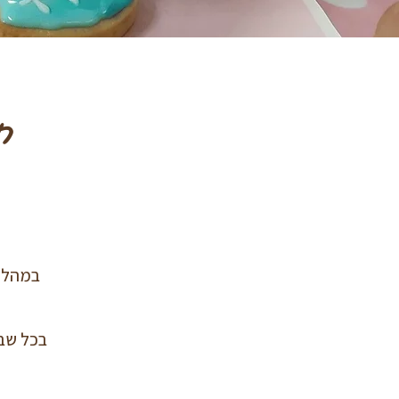
חו
במהלך 
בכל שבו