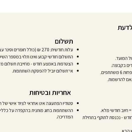
לדעת
תשלום
עלות חודשית: 270 ₪ (כולל חומרים וסינר עבודה).
התשלום חודשי קבוע ואינו תלוי במספר השיע
ול המועד.
הצטרפות באמצע חודש - מחייבת תשלום מלא
אי־תשלום יוביל להפסקת השתתפות.
תתפים.
התאם להרשמות.
אחריות ובטיחות
סטודיו הפתעוגה אינו אחראי לציוד אישי של
 חיוב חודשי מלא.
ההשתתפות בחוג מותנית בהקפדה על כללי ה
המדריכה.
 ביטול השתתפות עד ה־24 לחודש - נכנסת לתוקף בתחילת