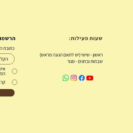
שעות פעילות:
הרשמו 
כתובת הא
ראשון - שישי (יש לתאם הגעה מראש)
שבתות ובחגים - סגור
איש
הפת
קרא