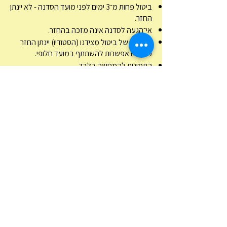
ביטול פחות מ־3 ימים לפני מועד הסדנה - לא יינתן
החזר.
אי־הגעה לסדנה אינה מזכה בהחזר.
במקרה של ביטול מצידנו (הסטודיו) יינתן החזר
מלא או אפשרות להשתתף במועד חלופי.
התמונות להמחשה בלבד
טל"ח
כתובת:
רחוב ויתקין 13 (מקלט ציבורי 42)