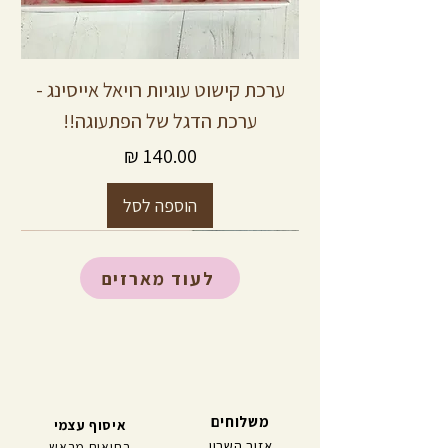
ערכת קישוט עוגיות רויאל אייסינג -
ערכת הדגל של הפתעוגה!!
מחיר
הוספה לסל
DIY
DIY
DIY
DIY
DIY
DIY
DIY
DIY
DIY
DIY
DIY
DIY
מארז
מארז
לעוד מארזים
משלוחים
איסוף עצמי
אזור השרון
בתיאום מראש